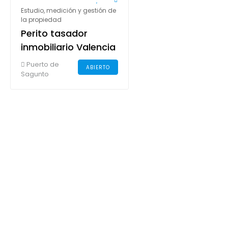
Estudio, medición y gestión de
la propiedad
Perito tasador
inmobiliario Valencia
y Castellón - Jorge
Puerto de
ABIERTO
Belloch Giner
Sagunto
HOY